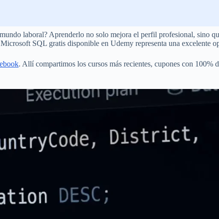
 mundo laboral? Aprenderlo no solo mejora el perfil profesional, sino q
 Microsoft SQL gratis disponible en Udemy representa una excelente op
ebook
. Allí compartimos los cursos más recientes, cupones con 100%