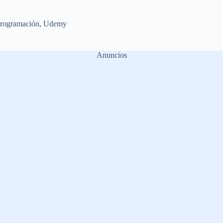
rogramación
,
Udemy
Anuncios