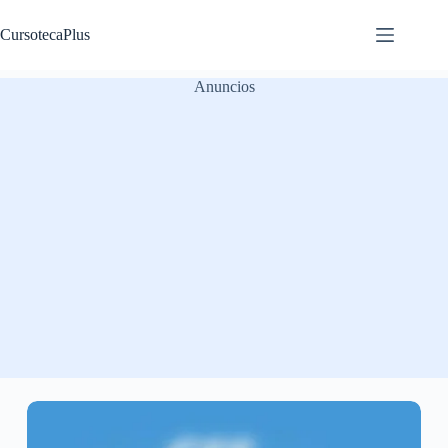
Saltar
al
CursotecaPlus
contenido
Anuncios