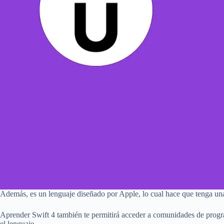
Además, es un lenguaje diseñado por Apple, lo cual hace que tenga una
Aprender Swift 4 también te permitirá acceder a comunidades de program
el lenguaje.