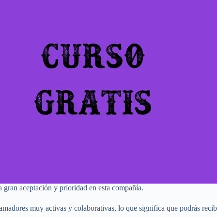
 gran aceptación y prioridad en esta compañía.
adores muy activas y colaborativas, lo que significa que podrás recibi