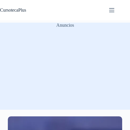
Saltar
al
CursotecaPlus
contenido
Anuncios