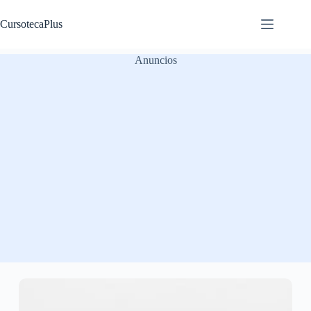
Saltar
al
CursotecaPlus
contenido
Anuncios