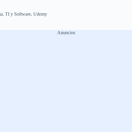
ia
,
TI y Software
,
Udemy
Anuncios