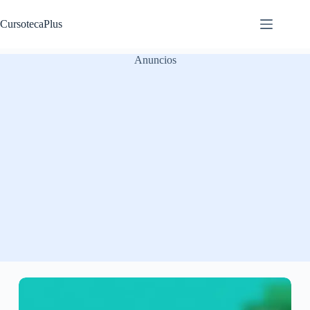
Saltar
al
CursotecaPlus
contenido
Anuncios