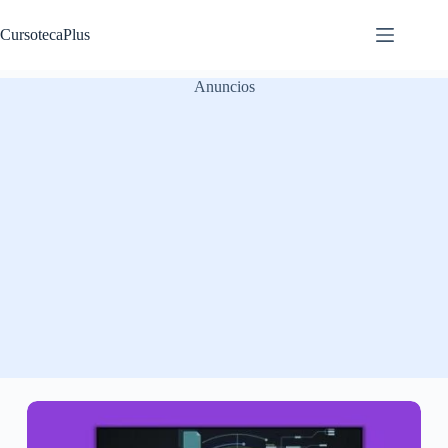
Saltar
al
CursotecaPlus
contenido
Anuncios