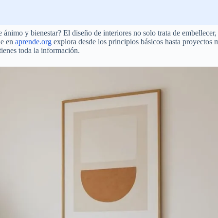
 ánimo y bienestar? El diseño de interiores no solo trata de embellece
le en
aprende.org
explora desde los principios básicos hasta proyectos
tienes toda la información.