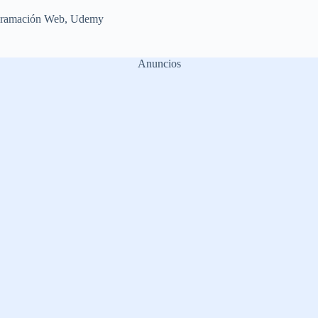
gramación Web
,
Udemy
Anuncios