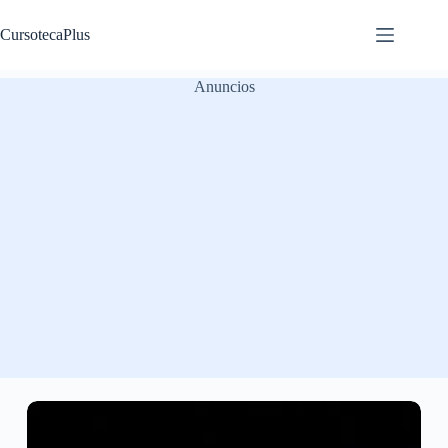
Saltar
al
CursotecaPlus
contenido
Anuncios