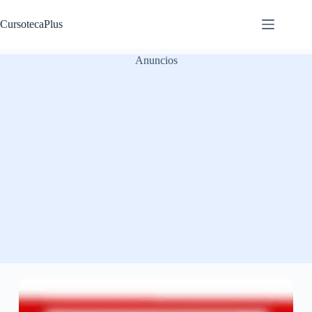
Saltar
al
CursotecaPlus
contenido
Anuncios