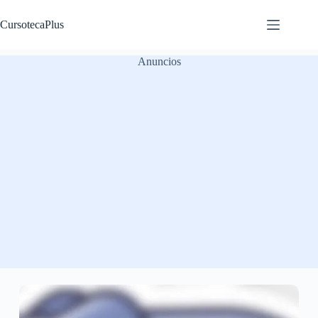
Saltar
al
CursotecaPlus
contenido
Anuncios