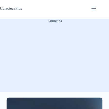
Saltar
al
CursotecaPlus
contenido
Anuncios