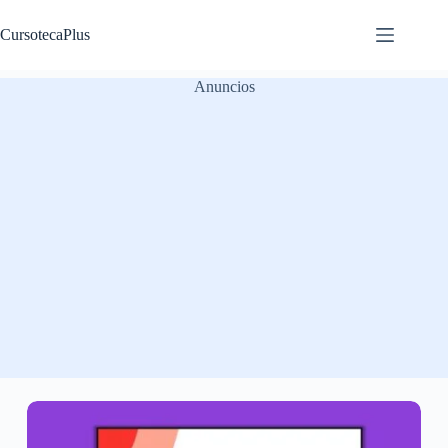
Saltar
al
CursotecaPlus
contenido
Anuncios