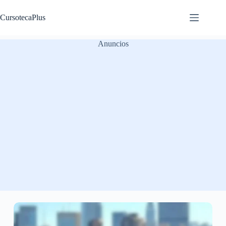
Saltar
al
CursotecaPlus
contenido
Anuncios