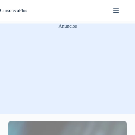
Saltar
al
CursotecaPlus
contenido
Anuncios