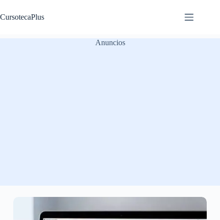
Saltar
al
CursotecaPlus
contenido
Anuncios