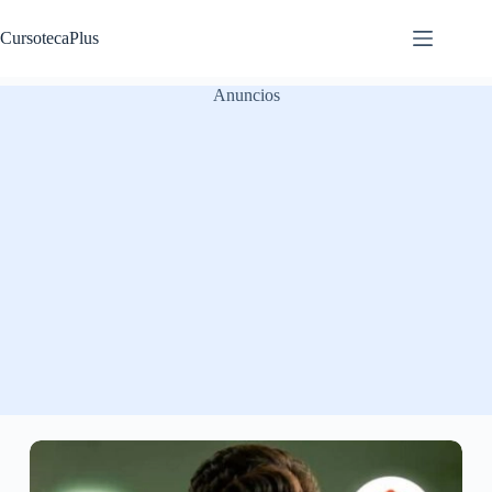
Saltar
al
CursotecaPlus
contenido
Anuncios