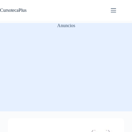
Saltar
al
CursotecaPlus
contenido
Anuncios