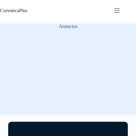
Saltar
al
CursotecaPlus
contenido
Anuncios