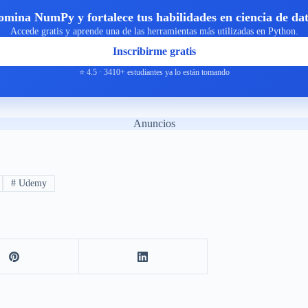
mina NumPy y fortalece tus habilidades en ciencia de da
Accede gratis y aprende una de las herramientas más utilizadas en Python.
Inscribirme gratis
⭐ 4.5 · 3410+ estudiantes ya lo están tomando
Anuncios
#
Udemy