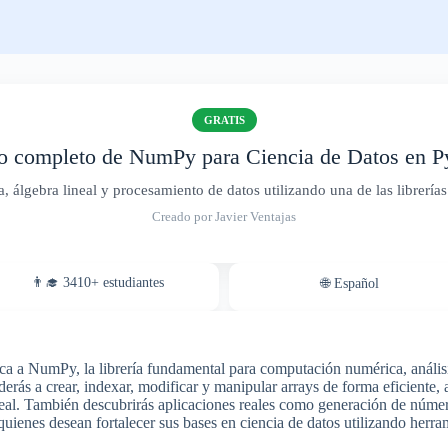
GRATIS
o completo de NumPy para Ciencia de Datos en P
ca, álgebra lineal y procesamiento de datos utilizando una de las librerí
Creado por Javier Ventajas
👨‍🎓 3410+ estudiantes
🌐 Español
ica a NumPy, la librería fundamental para computación numérica, anális
derás a crear, indexar, modificar y manipular arrays de forma eficiente,
ineal. También descubrirás aplicaciones reales como generación de núme
uienes desean fortalecer sus bases en ciencia de datos utilizando her