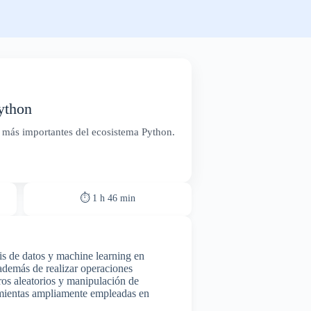
ython
as más importantes del ecosistema Python.
⏱ 1 h 46 min
is de datos y machine learning en
 además de realizar operaciones
ros aleatorios y manipulación de
ramientas ampliamente empleadas en