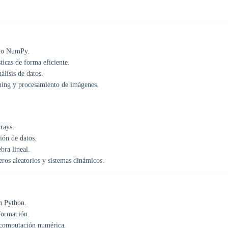
ndo NumPy.
ticas de forma eficiente.
álisis de datos.
ning y procesamiento de imágenes.
rays.
ión de datos.
bra lineal.
ros aleatorios y sistemas dinámicos.
n Python.
nformación.
 computación numérica.