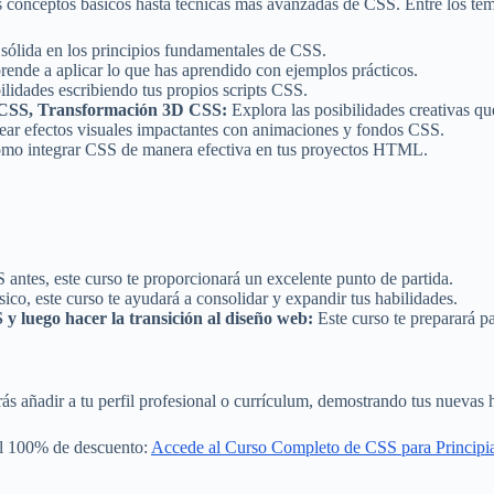
os conceptos básicos hasta técnicas más avanzadas de CSS. Entre los tem
ólida en los principios fundamentales de CSS.
ende a aplicar lo que has aprendido con ejemplos prácticos.
lidades escribiendo tus propios scripts CSS.
D CSS, Transformación 3D CSS:
Explora las posibilidades creativas q
ar efectos visuales impactantes con animaciones y fondos CSS.
o integrar CSS de manera efectiva en tus proyectos HTML.
antes, este curso te proporcionará un excelente punto de partida.
ico, este curso te ayudará a consolidar y expandir tus habilidades.
 luego hacer la transición al diseño web:
Este curso te preparará pa
rás añadir a tu perfil profesional o currículum, demostrando tus nuevas
del 100% de descuento:
Accede al Curso Completo de CSS para Principi