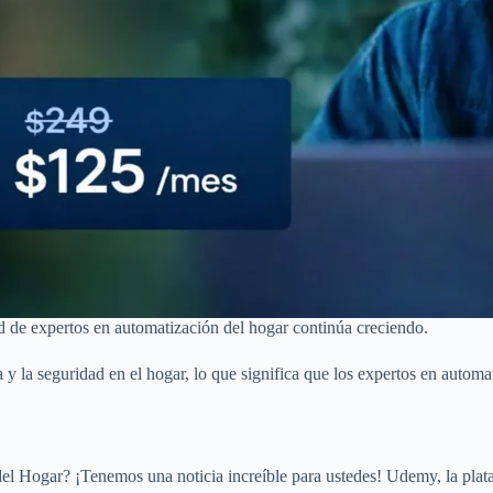
d de expertos en automatización del hogar continúa creciendo.
y la seguridad en el hogar, lo que significa que los expertos en automa
el Hogar? ¡Tenemos una noticia increíble para ustedes! Udemy, la plat