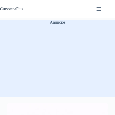
Saltar
al
CursotecaPlus
contenido
Anuncios