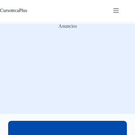
Saltar
al
CursotecaPlus
contenido
Anuncios