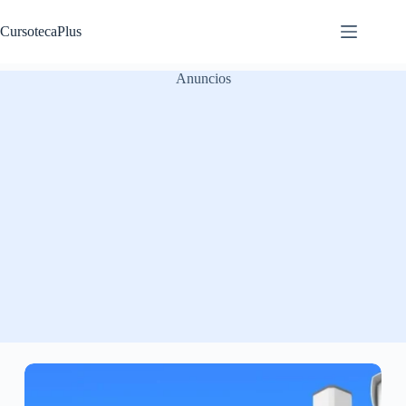
Saltar
al
CursotecaPlus
contenido
Anuncios