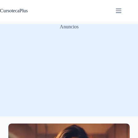
Saltar
al
CursotecaPlus
contenido
Anuncios