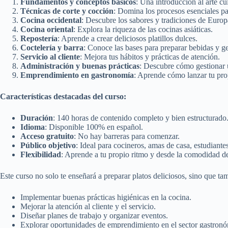
Fundamentos y conceptos básicos
: Una introducción al arte cu
Técnicas de corte y cocción
: Domina los procesos esenciales pa
Cocina occidental
: Descubre los sabores y tradiciones de Euro
Cocina oriental
: Explora la riqueza de las cocinas asiáticas.
Repostería
: Aprende a crear deliciosos platillos dulces.
Coctelería y barra
: Conoce las bases para preparar bebidas y ge
Servicio al cliente
: Mejora tus hábitos y prácticas de atención.
Administración y buenas prácticas
: Descubre cómo gestionar u
Emprendimiento en gastronomía
: Aprende cómo lanzar tu pr
Características destacadas del curso:
Duración
: 140 horas de contenido completo y bien estructurado
Idioma
: Disponible 100% en español.
Acceso gratuito
: No hay barreras para comenzar.
Público objetivo
: Ideal para cocineros, amas de casa, estudiante
Flexibilidad
: Aprende a tu propio ritmo y desde la comodidad de
Este curso no solo te enseñará a preparar platos deliciosos, sino que t
Implementar buenas prácticas higiénicas en la cocina.
Mejorar la atención al cliente y el servicio.
Diseñar planes de trabajo y organizar eventos.
Explorar oportunidades de emprendimiento en el sector gastron