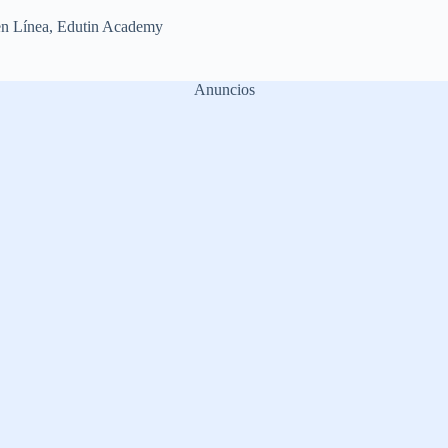
en Línea
,
Edutin Academy
Anuncios