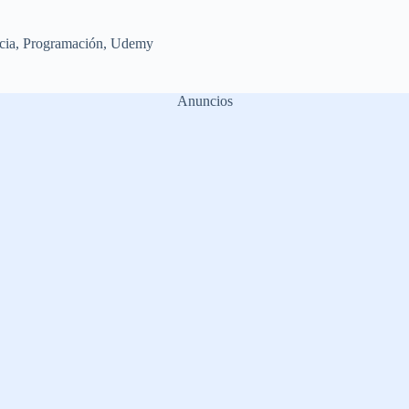
cia
,
Programación
,
Udemy
Anuncios