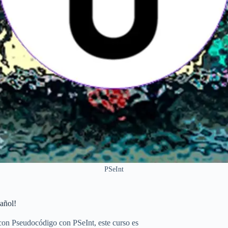
PSeInt
añol!
 con Pseudocódigo con PSeInt, este curso es