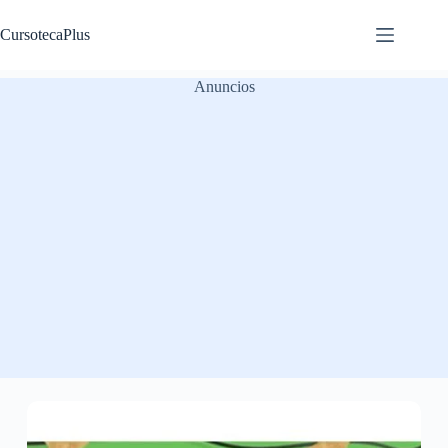
Saltar
al
CursotecaPlus
contenido
Anuncios