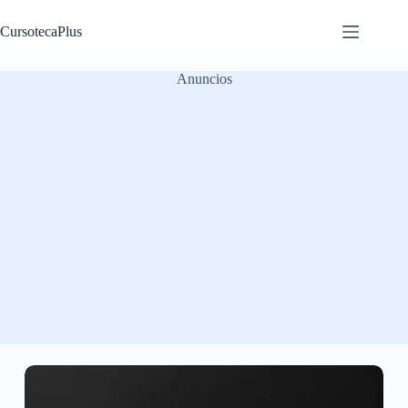
Saltar
al
CursotecaPlus
contenido
Anuncios