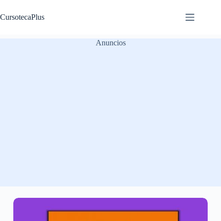
Saltar
al
CursotecaPlus
contenido
Anuncios