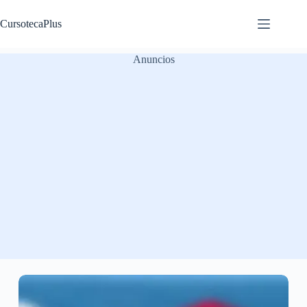
Saltar
al
CursotecaPlus
contenido
Anuncios