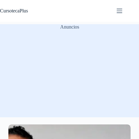
Saltar
al
CursotecaPlus
contenido
Anuncios