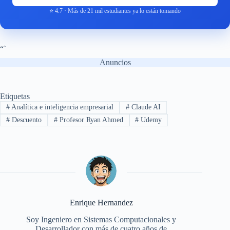
⭐ 4.7 · Más de 21 mil estudiantes ya lo están tomando
“`
Anuncios
Etiquetas
#
Analítica e inteligencia empresarial
#
Claude AI
#
Descuento
#
Profesor Ryan Ahmed
#
Udemy
Enrique Hernandez
Soy Ingeniero en Sistemas Computacionales y
Desarrollador con más de cuatro años de