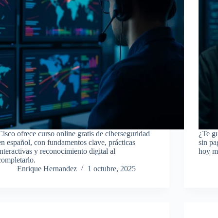
Cisco ofrece curso online gratis de ciberseguridad
¿Te gu
en español, con fundamentos clave, prácticas
sin pa
interactivas y reconocimiento digital al
hoy m
completarlo.
Enrique Hernandez
1 octubre, 2025