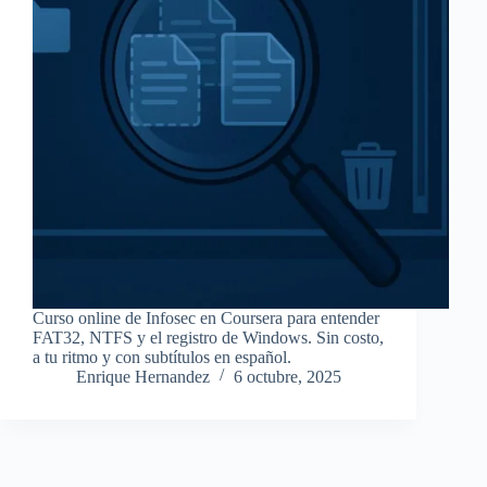
Curso online de Infosec en Coursera para entender
FAT32, NTFS y el registro de Windows. Sin costo,
a tu ritmo y con subtítulos en español.
Enrique Hernandez
6 octubre, 2025