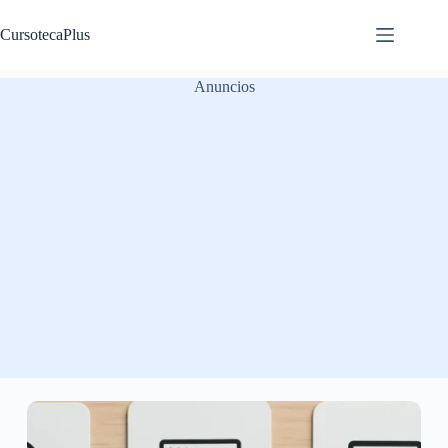
Saltar
al
CursotecaPlus
contenido
Anuncios