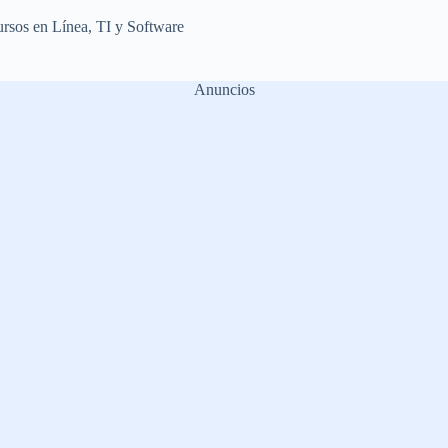
rsos en Línea
,
TI y Software
Anuncios