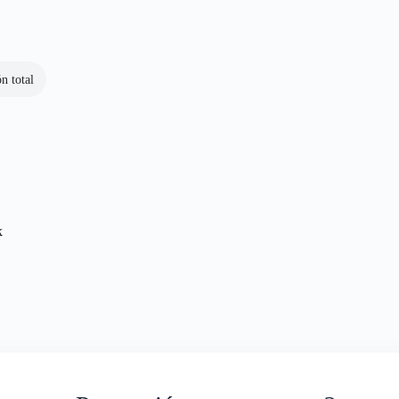
n total
k