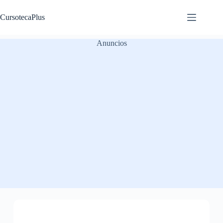
Saltar
al
CursotecaPlus
contenido
Anuncios