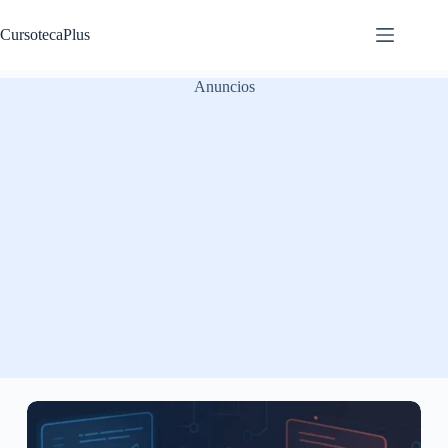
Saltar
al
CursotecaPlus
contenido
Anuncios