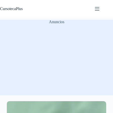
Saltar
al
CursotecaPlus
contenido
Anuncios