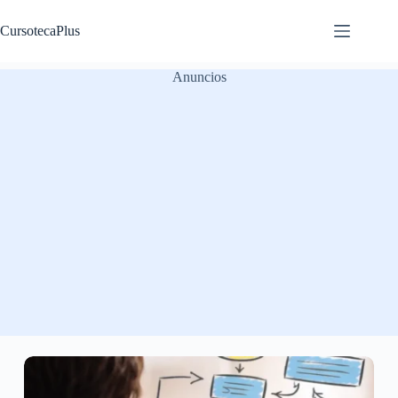
Saltar
al
CursotecaPlus
contenido
Anuncios