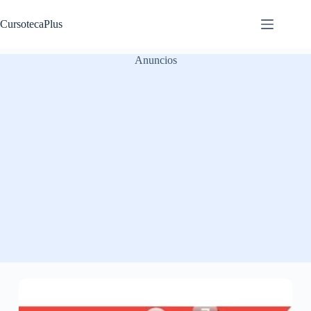
Saltar
al
CursotecaPlus
contenido
Anuncios