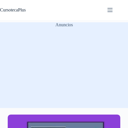
Saltar
al
CursotecaPlus
contenido
Anuncios