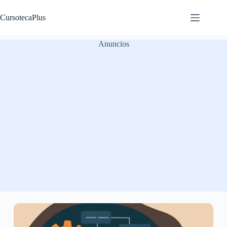
Saltar
al
CursotecaPlus
contenido
Anuncios