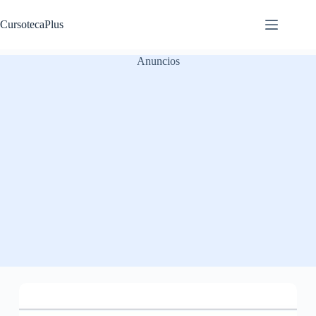
Saltar
al
CursotecaPlus
contenido
Anuncios