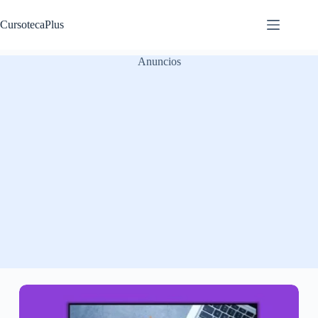
Saltar
al
CursotecaPlus
contenido
Anuncios