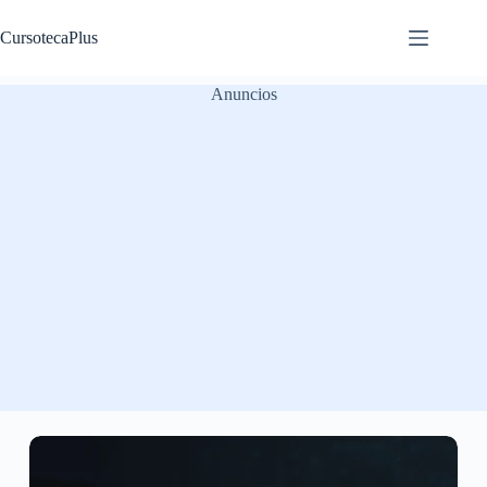
Saltar
al
CursotecaPlus
contenido
Anuncios